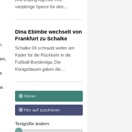
vierjährige Sperre für den
deutschen 100-m-Rekordhalter
Owen Ansah. Diesen
Sanktionsvorschlag teilte die
Dina Ebimbe wechselt von
NADA am Freitag mit. Wird er
Frankfurt zu Schalke
akzeptiert, reduziert sich die Dauer
n
Schalke 04 schraubt weiter am
automatisch auf drei Jahre.
Kader für die Rückkehr in die
en,
Fußball-Bundesliga. Die
Königsblauen gaben die
a
Verpflichtung von Junior Dina
Ebimbe bekannt, der rechte
as
Außenbahnspieler war vom
Hören
Ligakonkurrenten Eintracht
Frankfurt aussortiert worden. Auf
Hör auf zuzuhören
Schalke unterschrieb der gebürtige
Franzose einen Vertrag bis 2028.
Textgröße ändern:
Der 25-Jährige war 2022 zur