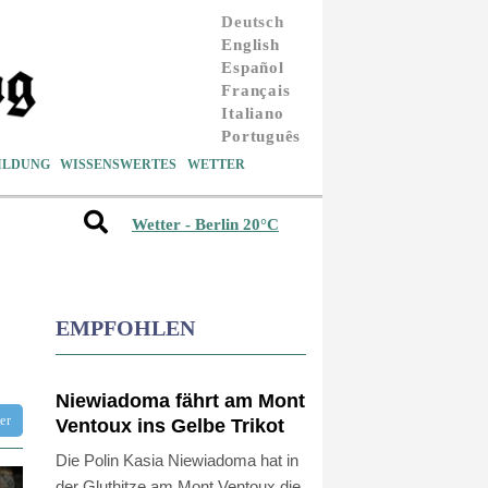
Deutsch
English
Español
Français
Italiano
Português
ILDUNG
WISSENSWERTES
WETTER
Wetter - Berlin 20°C
EMPFOHLEN
Niewiadoma fährt am Mont
tter
Ventoux ins Gelbe Trikot
Die Polin Kasia Niewiadoma hat in
der Gluthitze am Mont Ventoux die