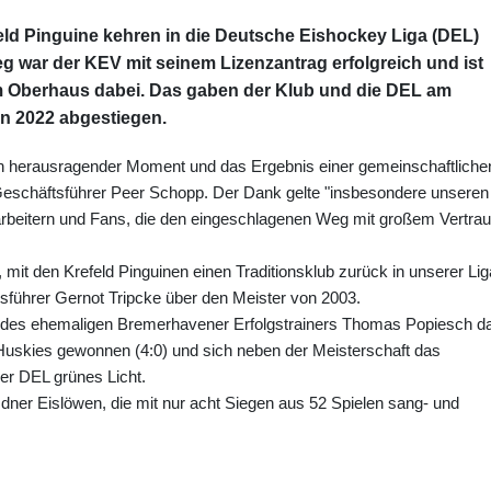
efeld Pinguine kehren in die Deutsche Eishockey Liga (DEL)
g war der KEV mit seinem Lizenzantrag erfolgreich und ist
im Oberhaus dabei. Das gaben der Klub und die DEL am
en 2022 abgestiegen.
 ein herausragender Moment und das Ergebnis einer gemeinschaftliche
e Geschäftsführer Peer Schopp. Der Dank gelte "insbesondere unseren
arbeitern und Fans, die den eingeschlagenen Weg mit großem Vertrau
s, mit den Krefeld Pinguinen einen Traditionsklub zurück in unserer Lig
führer Gernot Tripcke über den Meister von 2003.
ie des ehemaligen Bremerhavener Erfolgstrainers Thomas Popiesch d
Huskies gewonnen (4:0) und sich neben der Meisterschaft das
er DEL grünes Licht.
esdner Eislöwen, die mit nur acht Siegen aus 52 Spielen sang- und