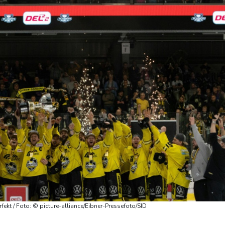
erfekt / Foto: © picture-alliance/Eibner-Pressefoto/SID