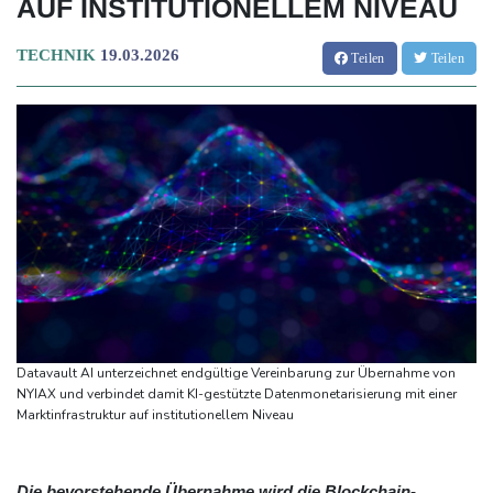
AUF INSTITUTIONELLEM NIVEAU
TECHNIK
19.03.2026
Teilen
Teilen
Datavault AI unterzeichnet endgültige Vereinbarung zur Übernahme von
NYIAX und verbindet damit KI-gestützte Datenmonetarisierung mit einer
Marktinfrastruktur auf institutionellem Niveau
Die bevorstehende Übernahme wird die Blockchain-