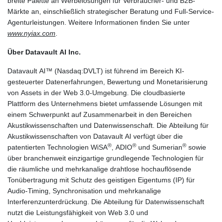
breite Palette an Werbelösungen für Verbraucher- und B2B-
Märkte an, einschließlich strategischer Beratung und Full-Service-
Agenturleistungen. Weitere Informationen finden Sie unter
www.nyiax.com
.
Über Datavault AI Inc.
Datavault AI™ (Nasdaq:DVLT) ist führend im Bereich KI-
gesteuerter Datenerfahrungen, Bewertung und Monetarisierung
von Assets in der Web 3.0-Umgebung. Die cloudbasierte
Plattform des Unternehmens bietet umfassende Lösungen mit
einem Schwerpunkt auf Zusammenarbeit in den Bereichen
Akustikwissenschaften und Datenwissenschaft. Die Abteilung für
Akustikwissenschaften von Datavault AI verfügt über die
®
®
®
patentierten Technologien WiSA
, ADIO
und Sumerian
sowie
über branchenweit einzigartige grundlegende Technologien für
die räumliche und mehrkanalige drahtlose hochauflösende
Tonübertragung mit Schutz des geistigen Eigentums (IP) für
Audio-Timing, Synchronisation und mehrkanalige
Interferenzunterdrückung. Die Abteilung für Datenwissenschaft
nutzt die Leistungsfähigkeit von Web 3.0 und