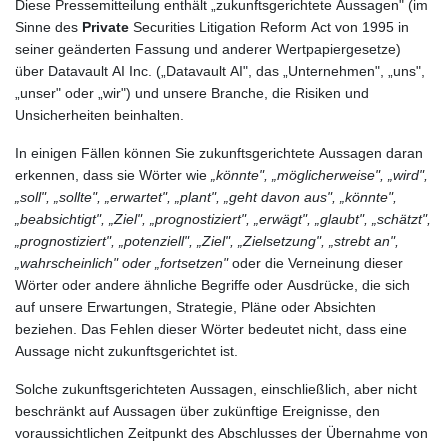
Diese Pressemitteilung enthält „zukunftsgerichtete Aussagen" (im
Sinne des
Private
Securities Litigation Reform Act von 1995 in
seiner geänderten Fassung und anderer Wertpapiergesetze)
über Datavault AI Inc. („Datavault AI", das „Unternehmen", „uns",
„unser" oder „wir") und unsere Branche, die Risiken und
Unsicherheiten beinhalten.
In einigen Fällen können Sie zukunftsgerichtete Aussagen daran
erkennen, dass sie Wörter wie
„könnte", „möglicherweise", „wird",
„soll", „sollte", „erwartet", „plant", „geht davon aus", „könnte",
„beabsichtigt", „Ziel", „prognostiziert", „erwägt", „glaubt", „schätzt",
„prognostiziert", „potenziell", „Ziel", „Zielsetzung", „strebt an",
„wahrscheinlich" oder „fortsetzen"
oder die Verneinung dieser
Wörter oder andere ähnliche Begriffe oder Ausdrücke, die sich
auf unsere Erwartungen, Strategie, Pläne oder Absichten
beziehen. Das Fehlen dieser Wörter bedeutet nicht, dass eine
Aussage nicht zukunftsgerichtet ist.
Solche zukunftsgerichteten Aussagen, einschließlich, aber nicht
beschränkt auf Aussagen über zukünftige Ereignisse, den
voraussichtlichen Zeitpunkt des Abschlusses der Übernahme von