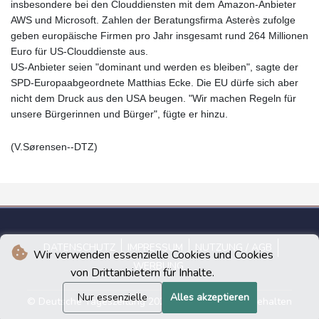
insbesondere bei den Clouddiensten mit dem Amazon-Anbieter
AWS und Microsoft. Zahlen der Beratungsfirma Asterès zufolge
geben europäische Firmen pro Jahr insgesamt rund 264 Millionen
Euro für US-Clouddienste aus.
US-Anbieter seien "dominant und werden es bleiben", sagte der
SPD-Europaabgeordnete Matthias Ecke. Die EU dürfe sich aber
nicht dem Druck aus den USA beugen. "Wir machen Regeln für
unsere Bürgerinnen und Bürger", fügte er hinzu.
(V.Sørensen--DTZ)
DATENSCHUTZ
IMPRESSUM
NUTZUNG / AGB
Wir verwenden essenzielle Cookies und Cookies
WERBUNG
von Drittanbietern für Inhalte.
Nur essenzielle
Alles akzeptieren
© Deutsche Tageszeitung 2026 - Alle Rechte vorbehalten