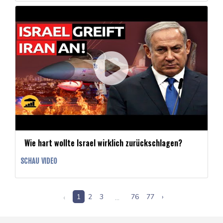
Wie hart wollte Israel wirklich zurückschlagen?
SCHAU VIDEO
‹
1
2
3
...
76
77
›