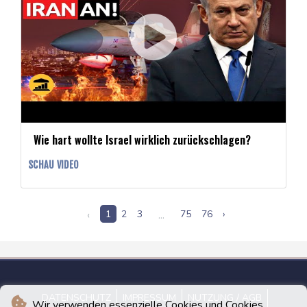
Wie hart wollte Israel wirklich zurückschlagen?
SCHAU VIDEO
‹
1
2
3
...
75
76
›
DATENSCHUTZ
IMPRESSUM
NUTZUNG / AGB
Wir verwenden essenzielle Cookies und Cookies