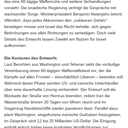
das eine 60‑tägige Waffenruhe und weitere Verhandlungen
vorsieht. Die israelische Regierung verfolgt die Gespräche mit
wachsender Sorge. Ministerpräsident Benjamin Netanjahu betont
öffentlich, dass jedes Abkommen den „nuklearen Gefahr“
beseitigen müsse und Israel das Recht behalte, sich gegen
Bedrohungen aus allen Richtungen zu verteidigen. Doch viele
Details des Entwurfs lassen Zweifel am Nutzen für Israel
aufkommen.
Die Konturen des Entwurfs
Laut Berichten aus Washington und Teheran sieht die vorläufige
Vereinbarung einen 60‑tägigen Waffenstillstand vor, der die
Kämpfe auf allen Fronten – einschließlich Libanon – beenden soll.
Während dieser Phase würden US‑ und iranische Unterhändler
über eine dauerhafte Lösung verhandeln. Der Entwurf soll die
Blockade der Straße von Hormus beenden, indem Iran die
Wasserstraße binnen 30 Tagen von Minen räumt und im
Gegenzug Handelsschiffe wieder passieren lässt. Parallel dazu
plant Washington, eingefrorene iranische Guthaben freizugeben;
im Gespräch sind 12 bis 25 Milliarden US‑Dollar. Die Einigung
enthält jedoch bisher keine konkreten Verpflichtungen zur