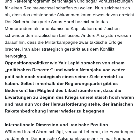
und Raketenprogramm zerschlagen und sogar Voraussetzungen
für einen Regimewechsel schaffen zu wollen. Nun zeichnet sich
ab, dass das entstehende Abkommen kaum etwas davon erreicht.
Der Sicherheitsexperte Amos Harel bezeichnete das
Memorandum als amerikanische Kapitulation und Zeichen
schwindenden israelischen Einflusses. Andere Analysten wiesen
darauf hin, dass die Militärkampagne zwar taktische Erfolge
brachte, Iran aber strategisch gestärkt aus dem Konflikt
hervorging.
Oppositionspolitiker wie Yair Lapid sprachen von einem
„politischen Desaster“ und warfen Netanjahu vor, weder
politisch noch strategisch eines seiner Ziele erreicht zu
haben. Selbst innerhalb der Regierungspartei gibt es
Bedenken: Ein Mitglied des Likud räumte ein, dass die
Erwartungen zu Beginn des Kriegs unrealistisch hoch waren
und man nun vor der Herausforderung stehe, der iranischen
Raketenbedrohung immer wieder zu begegnen.
Internationale Dimension und iranische Position
Während Israel Alarm schlägt, versucht Teheran, die Erwartungen
zu dämpfen. Der iranische Außenamtssprecher Esmail Baghaei