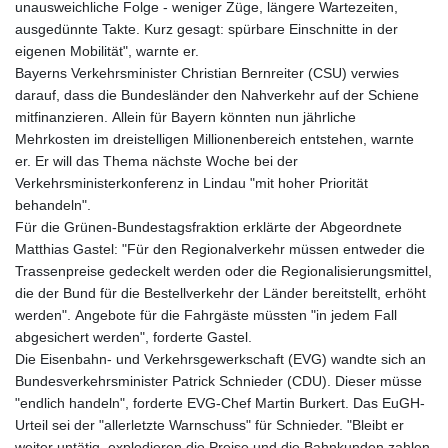
unausweichliche Folge - weniger Züge, längere Wartezeiten,
ausgedünnte Takte. Kurz gesagt: spürbare Einschnitte in der
eigenen Mobilität", warnte er.
Bayerns Verkehrsminister Christian Bernreiter (CSU) verwies
darauf, dass die Bundesländer den Nahverkehr auf der Schiene
mitfinanzieren. Allein für Bayern könnten nun jährliche
Mehrkosten im dreistelligen Millionenbereich entstehen, warnte
er. Er will das Thema nächste Woche bei der
Verkehrsministerkonferenz in Lindau "mit hoher Priorität
behandeln".
Für die Grünen-Bundestagsfraktion erklärte der Abgeordnete
Matthias Gastel: "Für den Regionalverkehr müssen entweder die
Trassenpreise gedeckelt werden oder die Regionalisierungsmittel,
die der Bund für die Bestellverkehr der Länder bereitstellt, erhöht
werden". Angebote für die Fahrgäste müssten "in jedem Fall
abgesichert werden", forderte Gastel.
Die Eisenbahn- und Verkehrsgewerkschaft (EVG) wandte sich an
Bundesverkehrsminister Patrick Schnieder (CDU). Dieser müsse
"endlich handeln", forderte EVG-Chef Martin Burkert. Das EuGH-
Urteil sei der "allerletzte Warnschuss" für Schnieder. "Bleibt er
weiter untätig, explodieren die Preise und die Bahnkunden zahlen