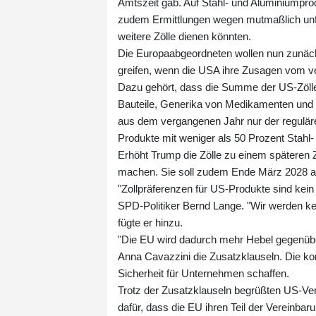
Amtszeit gab. Auf Stahl- und Aluminiumprod
zudem Ermittlungen wegen mutmaßlich unfai
weitere Zölle dienen könnten.
Die Europaabgeordneten wollen nun zunächst
greifen, wenn die USA ihre Zusagen vom ve
Dazu gehört, dass die Summe der US-Zölle 
Bauteile, Generika von Medikamenten und 
aus dem vergangenen Jahr nur der reguläre 
Produkte mit weniger als 50 Prozent Stahl- 
Erhöht Trump die Zölle zu einem späteren 
machen. Sie soll zudem Ende März 2028 a
"Zollpräferenzen für US-Produkte sind kei
SPD-Politiker Bernd Lange. "Wir werden kei
fügte er hinzu.
"Die EU wird dadurch mehr Hebel gegenübe
Anna Cavazzini die Zusatzklauseln. Die ko
Sicherheit für Unternehmen schaffen.
Trotz der Zusatzklauseln begrüßten US-Ver
dafür, dass die EU ihren Teil der Vereinbar