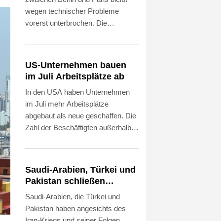
wegen technischer Probleme
vorerst unterbrochen. Die
Deutsche Bahn (DB) macht dafür
das europäische
Zugsicherungssystem des
US-Unternehmen bauen
französischen Herstellers Alstom
im Juli Arbeitsplätze ab
verantwortlich und fordert eine
In den USA haben Unternehmen
umgehende Behebung der Fehler.
im Juli mehr Arbeitsplätze
Alstom erklärte am Freitagabend,
abgebaut als neue geschaffen. Die
seine Teams arbeiteten "mit
Zahl der Beschäftigten außerhalb
Hochdruck" und eng mit der Bahn
der Landwirtschaft sank im
daran, die technischen
vergangenen Monat um 23.000,
Schwierigkeiten zu beheben.
wie das US-Arbeitsministerium am
Saudi-Arabien, Türkei und
Freitag in Washington mitteilte.
Pakistan schließen
Gleichzeitig korrigierte es seine
inmitten von Iran-Krieg
Saudi-Arabien, die Türkei und
Zahlen für Mai und Juni kräftig
Verteidigungsabkommen
Pakistan haben angesichts des
nach unten. Insgesamt waren im
Iran-Kriegs und seiner Folgen