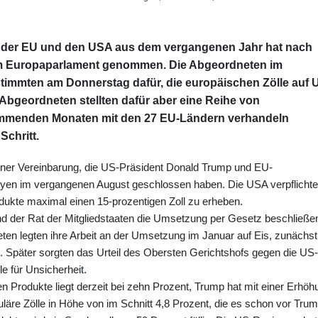
 der EU und den USA aus dem vergangenen Jahr hat nach
im Europaparlament genommen. Die Abgeordneten im
immten am Donnerstag dafür, die europäischen Zölle auf 
Abgeordneten stellten dafür aber eine Reihe von
kommenden Monaten mit den 27 EU-Ländern verhandeln
Schritt.
l einer Vereinbarung, die US-Präsident Donald Trump und EU-
yen im vergangenen August geschlossen haben. Die USA verpflichte
ukte maximal einen 15-prozentigen Zoll zu erheben.
 der Rat der Mitgliedstaaten die Umsetzung per Gesetz beschließen
en legten ihre Arbeit an der Umsetzung im Januar auf Eis, zunächst
päter sorgten das Urteil des Obersten Gerichtshofs gegen die US-
e für Unsicherheit.
n Produkte liegt derzeit bei zehn Prozent, Trump hat mit einer Erhöh
äre Zölle in Höhe von im Schnitt 4,8 Prozent, die es schon vor Tru