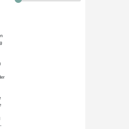
Ermittlungen in dem Fall
übernommen.
en
ng
g
der
e
e
l
-