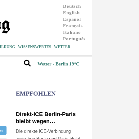
Deutsch
English
Español
Français
Italiano
Português
ILDUNG
WISSENSWERTES
WETTER
Wetter - Berlin 19°C
EMPFOHLEN
Direkt-ICE Berlin-Paris
bleibt wegen
Technikproblemen vorerst
tter
Die direkte ICE-Verbindung
unterbrochen
zwischen Berlin und Paris bleibt