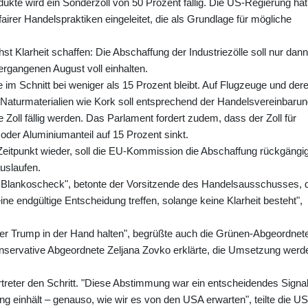
ukte wird ein Sonderzoll von 50 Prozent fällig. Die US-Regierung hat
rer Handelspraktiken eingeleitet, die als Grundlage für mögliche
 Klarheit schaffen: Die Abschaffung der Industriezölle soll nur dann
rgangenen August voll einhalten.
im Schnitt bei weniger als 15 Prozent bleibt. Auf Flugzeuge und der
Naturmaterialien wie Kork soll entsprechend der Handelsvereinbaru
Zoll fällig werden. Das Parlament fordert zudem, dass der Zoll für
oder Aluminiumanteil auf 15 Prozent sinkt.
Zeitpunkt wieder, soll die EU-Kommission die Abschaffung rückgängi
uslaufen.
n Blankoscheck", betonte der Vorsitzende des Handelsausschusses, 
ne endgültige Entscheidung treffen, solange keine Klarheit besteht",
r Trump in der Hand halten", begrüßte auch die Grünen-Abgeordnet
nservative Abgeordnete Zeljana Zovko erklärte, die Umsetzung werd
treter den Schritt. "Diese Abstimmung war ein entscheidendes Signa
ung einhält – genauso, wie wir es von den USA erwarten", teilte die US