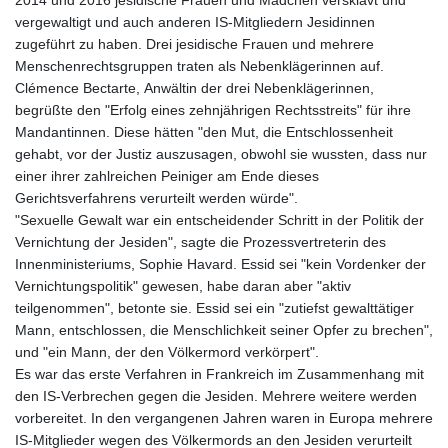
vergewaltigt und auch anderen IS-Mitgliedern Jesidinnen
zugeführt zu haben. Drei jesidische Frauen und mehrere
Menschenrechtsgruppen traten als Nebenklägerinnen auf.
Clémence Bectarte, Anwältin der drei Nebenklägerinnen,
begrüßte den "Erfolg eines zehnjährigen Rechtsstreits" für ihre
Mandantinnen. Diese hätten "den Mut, die Entschlossenheit
gehabt, vor der Justiz auszusagen, obwohl sie wussten, dass nur
einer ihrer zahlreichen Peiniger am Ende dieses
Gerichtsverfahrens verurteilt werden würde".
"Sexuelle Gewalt war ein entscheidender Schritt in der Politik der
Vernichtung der Jesiden", sagte die Prozessvertreterin des
Innenministeriums, Sophie Havard. Essid sei "kein Vordenker der
Vernichtungspolitik" gewesen, habe daran aber "aktiv
teilgenommen", betonte sie. Essid sei ein "zutiefst gewalttätiger
Mann, entschlossen, die Menschlichkeit seiner Opfer zu brechen",
und "ein Mann, der den Völkermord verkörpert".
Es war das erste Verfahren in Frankreich im Zusammenhang mit
den IS-Verbrechen gegen die Jesiden. Mehrere weitere werden
vorbereitet. In den vergangenen Jahren waren in Europa mehrere
IS-Mitglieder wegen des Völkermords an den Jesiden verurteilt