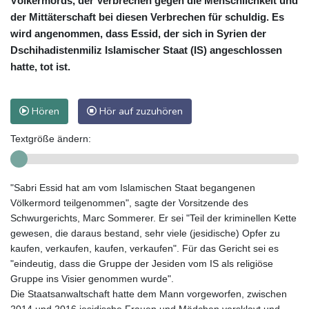
Völkermords, der Verbrechen gegen die Menschlichkeit und
der Mittäterschaft bei diesen Verbrechen für schuldig. Es
wird angenommen, dass Essid, der sich in Syrien der
Dschihadistenmiliz Islamischer Staat (IS) angeschlossen
hatte, tot ist.
Hören
Hör auf zuzuhören
Textgröße ändern:
"Sabri Essid hat am vom Islamischen Staat begangenen
Völkermord teilgenommen", sagte der Vorsitzende des
Schwurgerichts, Marc Sommerer. Er sei "Teil der kriminellen Kette
gewesen, die daraus bestand, sehr viele (jesidische) Opfer zu
kaufen, verkaufen, kaufen, verkaufen". Für das Gericht sei es
"eindeutig, dass die Gruppe der Jesiden vom IS als religiöse
Gruppe ins Visier genommen wurde".
Die Staatsanwaltschaft hatte dem Mann vorgeworfen, zwischen
2014 und 2016 jesidische Frauen und Mädchen versklavt und