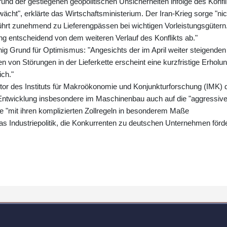
nd der gestiegenen geopolitischen Unsicherheiten infolge des Konfli
ht", erklärte das Wirtschaftsministerium. Der Iran-Krieg sorge "nic
führt zunehmend zu Lieferengpässen bei wichtigen Vorleistungsgütern
ng entscheidend von dem weiteren Verlauf des Konflikts ab."
ig Grund für Optimismus: "Angesichts der im April weiter steigenden
von Störungen in der Lieferkette erscheint eine kurzfristige Erholu
ich."
ktor des Instituts für Makroökonomie und Konjunkturforschung (IMK) 
e Entwicklung insbesondere im Maschinenbau auch auf die "aggressiv
fe "mit ihren komplizierten Zollregeln in besonderem Maße
s Industriepolitik, die Konkurrenten zu deutschen Unternehmen förd