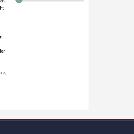
Unicredit für die Commerzbank
kts
berge "erhebliche
ht
Umsetzungsrisiken", warnte sie.
.
ng
der
e
ere,