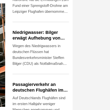
Fund einer Sprengstoff-Drohne am
Leipziger Flughafen übernommen.
Es bestehe der Verdacht des
versuchten Herbeiführens einer
Sprengstoffexplosion und des
Niedrigwasser: Bilger
gefährlichen Eingriffs in den
erwägt Aufhebung von
Luftverkehr, erklärte die
Sonn- und
Wegen des Niedrigwassers in
Bundesanwaltschaft am
Feiertagsfahrverbot für
deutschen Flüssen hat
Donnerstagabend. Die Behörde
Lkw
Bundesverkehrsminister Steffen
habe die Ermittlungen "wegen der
Bilger (CDU) als Notfallmaßnahme
besonderen Bedeutung des Falles"
eine vorübergehende Aufhebung
von der Generalstaatsanwaltschaft
des Sonn- und
Dresden übernommen.
Feiertagsfahrverbots für
Passagierverkehr an
Lastwagen ins Spiel gebracht. "Ich
deutschen Flughäfen im
könnte mir beispielsweise
ersten Halbjahr gesunken
Auf Deutschlands Flughäfen sind
vorstellen, dass wir Sonn- und
im ersten Halbjahr weniger
Feiertagsfahrverbote für Lkw
Menschen angekommen und