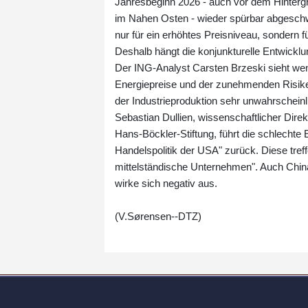
Jahresbeginn 2026 - auch vor dem Hintergru
im Nahen Osten - wieder spürbar abgeschwäc
nur für ein erhöhtes Preisniveau, sondern 
Deshalb hängt die konjunkturelle Entwicklu
Der ING-Analyst Carsten Brzeski sieht wen
Energiepreise und der zunehmenden Risiken 
der Industrieproduktion sehr unwahrscheinl
Sebastian Dullien, wissenschaftlicher Dire
Hans-Böckler-Stiftung, führt die schlecht
Handelspolitik der USA" zurück. Diese tref
mittelständische Unternehmen". Auch China
wirke sich negativ aus.
(V.Sørensen--DTZ)