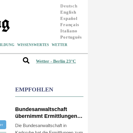
Deutsch
English
Español
Français
Italiano
Português
ILDUNG
WISSENSWERTES
WETTER
Wetter - Berlin 23°C
EMPFOHLEN
Bundesanwaltschaft
übernimmt Ermittlungen
zu Sprengstoff-Drohne in
tter
Die Bundesanwaltschaft in
Leipzig
Karlsruhe hat die Ermittlungen zum