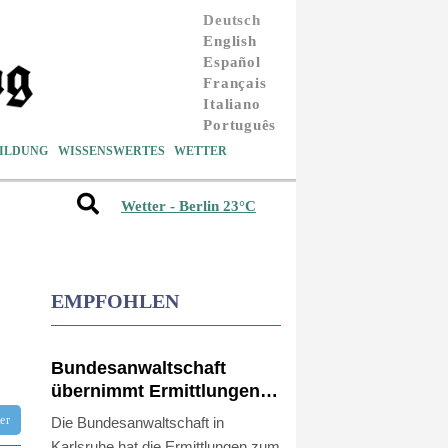
Deutsch
English
Español
Français
Italiano
Português
ILDUNG
WISSENSWERTES
WETTER
Wetter - Berlin 23°C
EMPFOHLEN
Bundesanwaltschaft
übernimmt Ermittlungen
zu Sprengstoff-Drohne in
tter
Die Bundesanwaltschaft in
Leipzig
Karlsruhe hat die Ermittlungen zum