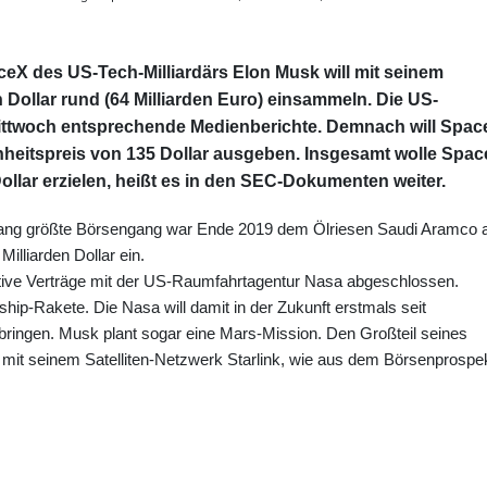
 des US-Tech-Milliardärs Elon Musk will mit seinem
 Dollar rund (64 Milliarden Euro) einsammeln. Die US-
ittwoch entsprechende Medienberichte. Demnach will Spac
inheitspreis von 135 Dollar ausgeben. Insgesamt wolle Spa
ollar erzielen, heißt es in den SEC-Dokumenten weiter.
slang größte Börsengang war Ende 2019 dem Ölriesen Saudi Aramco 
illiarden Dollar ein.
ative Verträge mit der US-Raumfahrtagentur Nasa abgeschlossen.
ship-Rakete. Die Nasa will damit in der Zukunft erstmals seit
ingen. Musk plant sogar eine Mars-Mission. Den Großteil seines
mit seinem Satelliten-Netzwerk Starlink, wie aus dem Börsenprospe