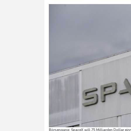
Börsengang: SpaceX will 75 Milliarden Dollar ein