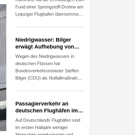
Fund einer Sprengstoff-Drohne am
Leipziger Flughafen übernommen.
Es bestehe der Verdacht des
versuchten Herbeiführens einer
Sprengstoffexplosion und des
Niedrigwasser: Bilger
gefährlichen Eingriffs in den
erwägt Aufhebung von
Luftverkehr, erklärte die
Sonn- und
Wegen des Niedrigwassers in
Bundesanwaltschaft am
Feiertagsfahrverbot für
deutschen Flüssen hat
Donnerstagabend. Die Behörde
Lkw
Bundesverkehrsminister Steffen
habe die Ermittlungen "wegen der
Bilger (CDU) als Notfallmaßnahme
besonderen Bedeutung des Falles"
eine vorübergehende Aufhebung
von der Generalstaatsanwaltschaft
des Sonn- und
Dresden übernommen.
Feiertagsfahrverbots für
Passagierverkehr an
Lastwagen ins Spiel gebracht. "Ich
deutschen Flughäfen im
könnte mir beispielsweise
ersten Halbjahr gesunken
Auf Deutschlands Flughäfen sind
vorstellen, dass wir Sonn- und
im ersten Halbjahr weniger
Feiertagsfahrverbote für Lkw
Menschen angekommen und