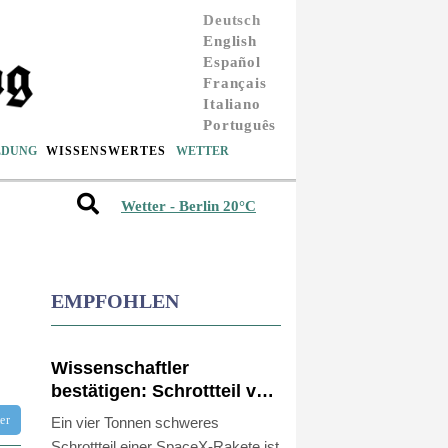
Deutsch
English
Español
Français
Italiano
Português
LDUNG
WISSENSWERTES
WETTER
Wetter - Berlin 20°C
EMPFOHLEN
Wissenschaftler
bestätigen: Schrottteil von
SpaceX-Rakete auf Mond
tter
Ein vier Tonnen schweres
eingeschlagen
Schrottteil einer SpaceX-Rakete ist