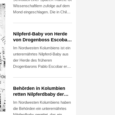
Wissenschaftlern zufolge auf dem
Mond eingeschlagen. Die in Chile
ansässige Europäische
Südsternwarte (ESO) teilte am
Mittwoch mit, dass sie mit Hilfe
Nilpferd-Baby von Herde
ihres hochentwickelten Very Large
von Drogenboss Escobar
Telescope (VLT) entsprechende
erst gerettet und dann
Im Nordwesten Kolumbiens ist ein
"Spektrallinien" entdeckt habe. Der
doch gestorben
unterernährtes Nilpferd-Baby aus
Aufprall habe sich genau so
der Herde des früheren
ereignet wie erwartet.
Drogenbarons Pablo Escobar erst
gerettet worden - und dann doch
gestorben. Das Tier war getrennt
von seiner Mutter in einem
Behörden in Kolumbien
Gebüsch an einem Fluss in der
retten Nilpferdbaby der
Gemeinde Puerto Nare in Antioquia
von Drogenboss Escobar
Im Nordwesten Kolumbiens haben
entdeckt und in Obhut genommen
eingeführten Herde
die Behörden ein unterernährtes
worden. Es sprach nach Angaben
Nilpferdbaby gerettet, das ein