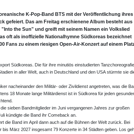
oreanische K-Pop-Band BTS mit der Veröffentlichung ihres
 gefeiert. Das am Freitag erschienene Album besteht aus
"Into the Sun" und greift mit seinem Namen ein Volkslied
s oft als inoffizielle Nationalhymne Südkoreas bezeichnet
0 Fans zu einem riesigen Open-Air-Konzert auf einem Platz
xport Südkoreas. Die für ihre minutiös einstudierten Tanzchoreografi
Stadien in aller Welt, auch in Deutschland und den USA stürmte sie di
ker nacheinander den Militär- oder Zivildienst angetreten, was die B
ens 18 Monate lange Militärdienst ist in Südkorea für jeden gesunde
chtend.
ie sieben Bandmitglieder im Juni vergangenen Jahres zur großen
Juli kündigte die Band ihr Comeback an.
rt die Band im April dann auch auf die Bühnen der Welt zurück. Bei
er bis März 2027 insgesamt 79 Konzerte in 34 Städten geben. Los geh