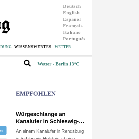
Deutsch
English
Español
Français
Italiano
Português
LDUNG
WISSENSWERTES
WETTER
Wetter - Berlin 13°C
EMPFOHLEN
Würgeschlange an
Kanalufer in Schleswig-
Holstein entdeckt
tter
An einem Kanalufer in Rendsburg
in Schleswig-Holstein ist eine