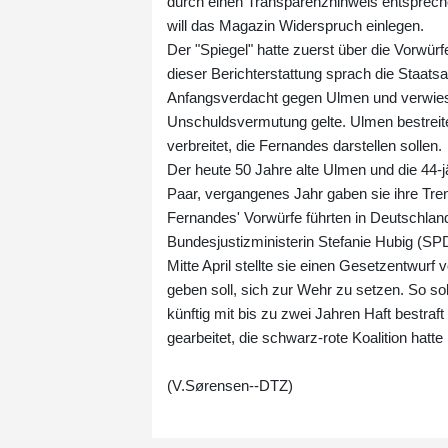
durch einen Transparenzhinweis entsprech
will das Magazin Widerspruch einlegen.
Der "Spiegel" hatte zuerst über die Vorwü
dieser Berichterstattung sprach die Staat
Anfangsverdacht gegen Ulmen und verwies z
Unschuldsvermutung gelte. Ulmen bestreit
verbreitet, die Fernandes darstellen sollen.
Der heute 50 Jahre alte Ulmen und die 44-
Paar, vergangenes Jahr gaben sie ihre Tr
Fernandes' Vorwürfe führten in Deutschland
Bundesjustizministerin Stefanie Hubig (SPD
Mitte April stellte sie einen Gesetzentwurf
geben soll, sich zur Wehr zu setzen. So so
künftig mit bis zu zwei Jahren Haft bestr
gearbeitet, die schwarz-rote Koalition hatte
(V.Sørensen--DTZ)