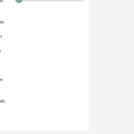
ts
aber letztlich "nicht angemessen
auf die Behandlung an und
verstarb" am Mittwoch.
em
n
n
en
rt.