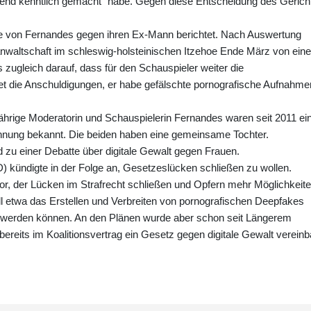
end kenntlich gemacht" habe. Gegen diese Entscheidung des Gerich
rfe von Fernandes gegen ihren Ex-Mann berichtet. Nach Auswertung
sanwaltschaft im schleswig-holsteinischen Itzehoe Ende März von ein
ugleich darauf, dass für den Schauspieler weiter die
et die Anschuldigungen, er habe gefälschte pornografische Aufnahme
jährige Moderatorin und Schauspielerin Fernandes waren seit 2011 ei
ennung bekannt. Die beiden haben eine gemeinsame Tochter.
 zu einer Debatte über digitale Gewalt gegen Frauen.
) kündigte in der Folge an, Gesetzeslücken schließen zu wollen.
 vor, der Lücken im Strafrecht schließen und Opfern mehr Möglichkeit
ll etwa das Erstellen und Verbreiten von pornografischen Deepfakes
aft werden können. An den Plänen wurde aber schon seit Längerem
 bereits im Koalitionsvertrag ein Gesetz gegen digitale Gewalt vereinba