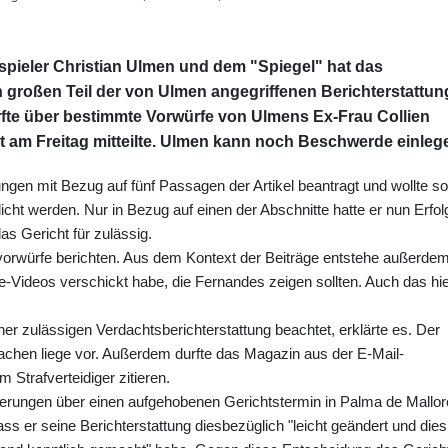
pieler Christian Ulmen und dem "Spiegel" hat das
 großen Teil der von Ulmen angegriffenen Berichterstattun
fte über bestimmte Vorwürfe von Ulmens Ex-Frau Collien
t am Freitag mitteilte. Ulmen kann noch Beschwerde einleg
ungen mit Bezug auf fünf Passagen der Artikel beantragt und wollte so
licht werden. Nur in Bezug auf einen der Abschnitte hatte er nun Erfol
as Gericht für zulässig.
orwürfe berichten. Aus dem Kontext der Beiträge entstehe außerde
Videos verschickt habe, die Fernandes zeigen sollten. Auch das hie
er zulässigen Verdachtsberichterstattung beachtet, erklärte es. Der
chen liege vor. Außerdem durfte das Magazin aus der E-Mail-
trafverteidiger zitieren.
rungen über einen aufgehobenen Gerichtstermin in Palma de Mallor
ass er seine Berichterstattung diesbezüglich "leicht geändert und dies