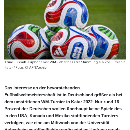
Keine Fußball-Euphorie vor WM - aber bessere Stimmung als vor Turnier in
Katar / Foto: © AFP/Archiv
Das Interesse an der bevorstehenden
Fußballweltmeisterschaft ist in Deutschland größer als bei
dem umstrittenen WM-Turnier in Katar 2022. Nur rund 16
Prozent der Deutschen wollen überhaupt keine Spiele des
in den USA, Kanada und Mexiko stattfindenden Turniers
verfolgen, wie eine am Mittwoch von der Universität
Hohenheim veröffentlichte repräsentative Umfrage ergab.