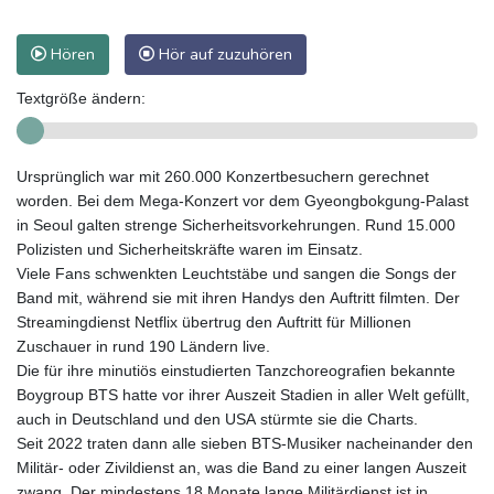
Hören
Hör auf zuzuhören
Textgröße ändern:
Ursprünglich war mit 260.000 Konzertbesuchern gerechnet
worden. Bei dem Mega-Konzert vor dem Gyeongbokgung-Palast
in Seoul galten strenge Sicherheitsvorkehrungen. Rund 15.000
Polizisten und Sicherheitskräfte waren im Einsatz.
Viele Fans schwenkten Leuchtstäbe und sangen die Songs der
Band mit, während sie mit ihren Handys den Auftritt filmten. Der
Streamingdienst Netflix übertrug den Auftritt für Millionen
Zuschauer in rund 190 Ländern live.
Die für ihre minutiös einstudierten Tanzchoreografien bekannte
Boygroup BTS hatte vor ihrer Auszeit Stadien in aller Welt gefüllt,
auch in Deutschland und den USA stürmte sie die Charts.
Seit 2022 traten dann alle sieben BTS-Musiker nacheinander den
Militär- oder Zivildienst an, was die Band zu einer langen Auszeit
zwang. Der mindestens 18 Monate lange Militärdienst ist in