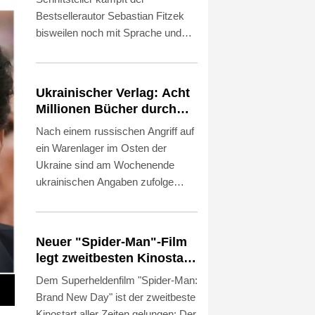
Bestsellerautor Sebastian Fitzek
bisweilen noch mit Sprache und
Rechtschreibung. "Ich schreibe viel
zu viele Sätze mit einem Komma
und 'dass'", sagte der 54-jährige
Ukrainischer Verlag: Acht
der "Neuen Osnabrücker Zeitung"
Millionen Bücher durch
laut Mitteilung vom Dienstag.
russischen Angriff
Nach einem russischen Angriff auf
Schon häufiger sei ihm zudem ein
verbrannt
ein Warenlager im Osten der
bestimmter Rechtschreibfehler
Ukraine sind am Wochenende
unterlaufen. "Der ist sogar auch
ukrainischen Angaben zufolge
schon gedruckt worden:
Millionen Bücher verbrannt. "Mehr
'Schweinwerfer'."
als acht Millionen Bücher wurden in
dem Feuer zerstört, darunter
Neuer "Spider-Man"-Film
Lehrbücher für Kinder", teilte der
legt zweitbesten Kinostart
Verlag Ranok am Montag in
aller Zeiten hin
Dem Superheldenfilm "Spider-Man:
Onlinenetzwerken mit. Es handele
Brand New Day" ist der zweitbeste
sich um "den größten Verlust in der
Kinostart aller Zeiten gelungen: Der