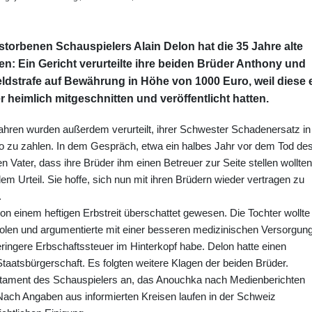
rstorbenen Schauspielers Alain Delon hat die 35 Jahre alte
n: Ein Gericht verurteilte ihre beiden Brüder Anthony und
ldstrafe auf Bewährung in Höhe von 1000 Euro, weil diese 
heimlich mitgeschnitten und veröffentlicht hatten.
Jahren wurden außerdem verurteilt, ihrer Schwester Schadenersatz in
 zu zahlen. In dem Gespräch, etwa ein halbes Jahr vor dem Tod de
 Vater, dass ihre Brüder ihm einen Betreuer zur Seite stellen wollten
m Urteil. Sie hoffe, sich nun mit ihren Brüdern wieder vertragen zu
.
von einem heftigen Erbstreit überschattet gewesen. Die Tochter wollte
holen und argumentierte mit einer besseren medizinischen Versorgung
eringere Erbschaftssteuer im Hinterkopf habe. Delon hatte einen
taatsbürgerschaft. Es folgten weitere Klagen der beiden Brüder.
stament des Schauspielers an, das Anouchka nach Medienberichten
 Nach Angaben aus informierten Kreisen laufen in der Schweiz