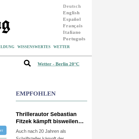
Deutsch
English
Español
Français
Italiano
Português
ILDUNG
WISSENSWERTES
WETTER
Wetter - Berlin 20°C
EMPFOHLEN
Thrillerautor Sebastian
Fitzek kämpft bisweilen
mit Sprache und
tter
Auch nach 20 Jahren als
Rechtschreibung
Schriftsteller kämpft der