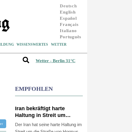
Deutsch
English
Español
Français
Italiano
Português
ILDUNG
WISSENSWERTES
WETTER
Wetter - Berlin 31°C
EMPFOHLEN
Iran bekräftigt harte
Haltung in Streit um
Straße von Hormus
tter
Der Iran hat seine harte Haltung im
Streit um die Straße von Hormus