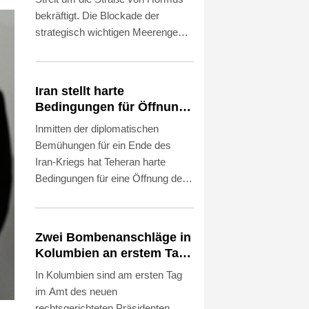
bekräftigt. Die Blockade der
strategisch wichtigen Meerenge
werde so lange fortgesetzt, "bis der
Feind alle unsere Bedingungen
erfüllt", sagte der Sprecher der
Iran stellt harte
iranischen Revolutionsgarden,
Bedingungen für Öffnung
Hossein Mohebi, am Sonntag nach
der Straße von Hormus
Inmitten der diplomatischen
Angaben des Staatsfernsehens.
Bemühungen für ein Ende des
"Die Meerenge ist für uns derzeit
Iran-Kriegs hat Teheran harte
ein Kriegsschauplatz und nicht nur
Bedingungen für eine Öffnung der
eine Wasserstraße."
Straße von Hormus gestellt.
Außenminister Abbas Araghtschi
forderte am Samstag unter
Zwei Bombenanschläge in
anderem "Entschädigungen" für
Kolumbien an erstem Tag
Verstöße der USA gegen das im
im Amt des neuen
In Kolumbien sind am ersten Tag
Juni besiegelte
Präsidenten Espriella
im Amt des neuen
Rahmenabkommen zwischen
rechtsgerichteten Präsidenten