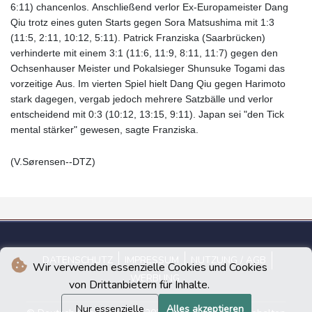
6:11) chancenlos. Anschließend verlor Ex-Europameister Dang
Qiu trotz eines guten Starts gegen Sora Matsushima mit 1:3
(11:5, 2:11, 10:12, 5:11). Patrick Franziska (Saarbrücken)
verhinderte mit einem 3:1 (11:6, 11:9, 8:11, 11:7) gegen den
Ochsenhauser Meister und Pokalsieger Shunsuke Togami das
vorzeitige Aus. Im vierten Spiel hielt Dang Qiu gegen Harimoto
stark dagegen, vergab jedoch mehrere Satzbälle und verlor
entscheidend mit 0:3 (10:12, 13:15, 9:11). Japan sei "den Tick
mental stärker" gewesen, sagte Franziska.
(V.Sørensen--DTZ)
DATENSCHUTZ
IMPRESSUM
NUTZUNG / AGB
Wir verwenden essenzielle Cookies und Cookies
WERBUNG
von Drittanbietern für Inhalte.
Nur essenzielle
Alles akzeptieren