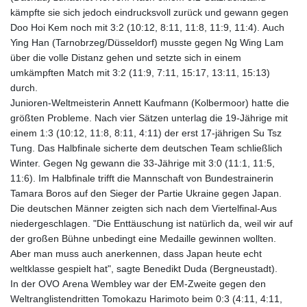
kämpfte sie sich jedoch eindrucksvoll zurück und gewann gegen
Doo Hoi Kem noch mit 3:2 (10:12, 8:11, 11:8, 11:9, 11:4). Auch
Ying Han (Tarnobrzeg/Düsseldorf) musste gegen Ng Wing Lam
über die volle Distanz gehen und setzte sich in einem
umkämpften Match mit 3:2 (11:9, 7:11, 15:17, 13:11, 15:13)
durch.
Junioren-Weltmeisterin Annett Kaufmann (Kolbermoor) hatte die
größten Probleme. Nach vier Sätzen unterlag die 19-Jährige mit
einem 1:3 (10:12, 11:8, 8:11, 4:11) der erst 17-jährigen Su Tsz
Tung. Das Halbfinale sicherte dem deutschen Team schließlich
Winter. Gegen Ng gewann die 33-Jährige mit 3:0 (11:1, 11:5,
11:6). Im Halbfinale trifft die Mannschaft von Bundestrainerin
Tamara Boros auf den Sieger der Partie Ukraine gegen Japan.
Die deutschen Männer zeigten sich nach dem Viertelfinal-Aus
niedergeschlagen. "Die Enttäuschung ist natürlich da, weil wir auf
der großen Bühne unbedingt eine Medaille gewinnen wollten.
Aber man muss auch anerkennen, dass Japan heute echt
weltklasse gespielt hat", sagte Benedikt Duda (Bergneustadt).
In der OVO Arena Wembley war der EM-Zweite gegen den
Weltranglistendritten Tomokazu Harimoto beim 0:3 (4:11, 4:11,