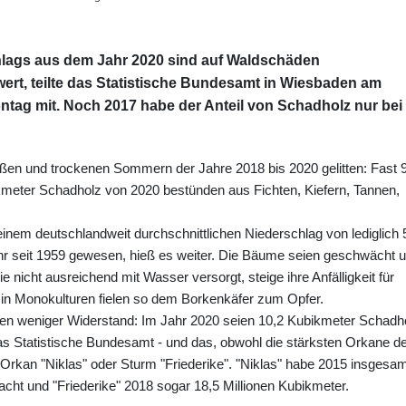
hlags aus dem Jahr 2020 sind auf Waldschäden
ert, teilte das Statistische Bundesamt in Wiesbaden am
tag mit. Noch 2017 habe der Anteil von Schadholz nur bei
ßen und trockenen Sommern der Jahre 2018 bis 2020 gelitten: Fast 
kmeter Schadholz von 2020 bestünden aus Fichten, Kiefern, Tannen,
inem deutschlandweit durchschnittlichen Niederschlag von lediglich 
hr seit 1959 gewesen, hieß es weiter. Die Bäume seien geschwächt 
nicht ausreichend mit Wasser versorgt, steige ihre Anfälligkeit für
n Monokulturen fielen so dem Borkenkäfer zum Opfer.
n weniger Widerstand: Im Jahr 2020 seien 10,2 Kubikmeter Schadh
as Statistische Bundesamt - und das, obwohl die stärksten Orkane d
Orkan "Niklas" oder Sturm "Friederike". "Niklas" habe 2015 insgesa
cht und "Friederike" 2018 sogar 18,5 Millionen Kubikmeter.