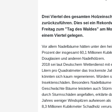
Drei Viertel des gesamten Holzeinsc
zurückzuführen. Dies sei ein Rekordw
Freitag zum "Tag des Waldes" am Mon
einem Viertel gelegen.
Vor allem Nadelbäume hätten unter den hei
Prozent der insgesamt 60,1 Millionen Kubi
Douglasien und anderen Nadelhölzern.
2018 sei laut Deutschem Wetterdienst mit e
Litern pro Quadratmeter das trockenste Ja
könnten sich kaum regenerieren. Würden sie 
Insektenschäden. Besonders Nadelbäume i
Geschwächte Bäume leisteten auch Stürme
durch Sturmschäden angefallen, erklärte d
Jahres weniger Windspitzen aufwiesen als 
8,3 Millionen Kubikmeter Schadholz verursa