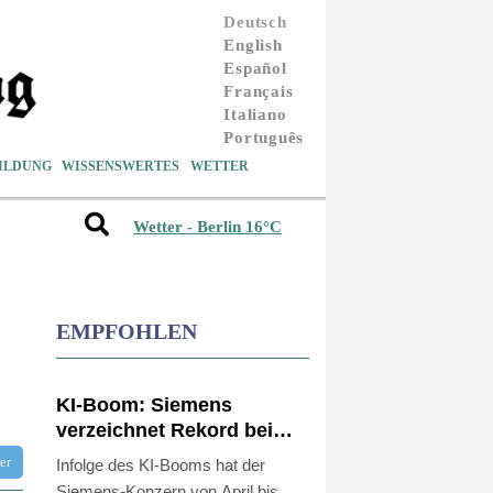
Deutsch
English
Español
Français
Italiano
Português
ILDUNG
WISSENSWERTES
WETTER
Wetter - Berlin 16°C
EMPFOHLEN
KI-Boom: Siemens
verzeichnet Rekord bei
Auftragseingang und
tter
Infolge des KI-Booms hat der
deutliche Gewinnzuwachs
Siemens-Konzern von April bis