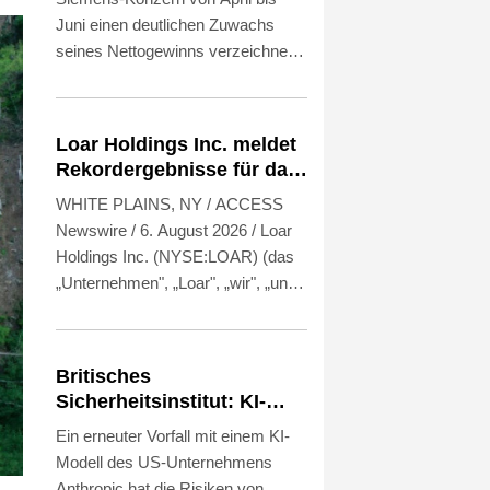
Juni einen deutlichen Zuwachs
seines Nettogewinns verzeichnet.
Der Gewinn stieg im dritten Quartal
des Geschäftsjahres des
Konzerns im Vorjahresvergleich
Loar Holdings Inc. meldet
um 15 Prozent auf 2,6 Milliarden
Rekordergebnisse für das
Euro, wie Siemens am Donnerstag
zweite Quartal 2026 und
WHITE PLAINS, NY / ACCESS
mitteilte. Das Unternehmen sprach
eine Aufwärtskorrektur
Newswire / 6. August 2026 / Loar
von "Rekordwerten sowohl beim
des Ausblicks für 2026
Holdings Inc. (NYSE:LOAR) (das
Auftragseingang als auch beim
„Unternehmen", „Loar", „wir", „uns"
Ergebnis des industriellen
und „unser") hat für das zweite
Geschäfts". Siemens-Chef Roland
Quartal 2026 Rekordergebnisse
Busch erklärte, unter anderem "der
gemeldet.
klare Fokus auf industrielle KI"
Britisches
treibe das Wachstum des
Sicherheitsinstitut: KI-
Unternehmens.
Modell verschickt
Ein erneuter Vorfall mit einem KI-
Phishing-Mail
Modell des US-Unternehmens
Anthropic hat die Risiken von