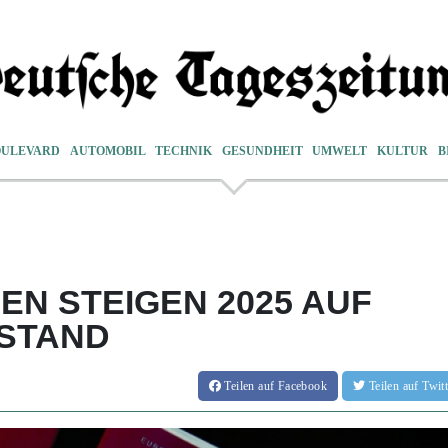
OULEVARD
AUTOMOBIL
TECHNIK
GESUNDHEIT
UMWELT
KULTUR
B
N STEIGEN 2025 AUF
STAND
Teilen
auf Facebook
Teilen
auf Twi