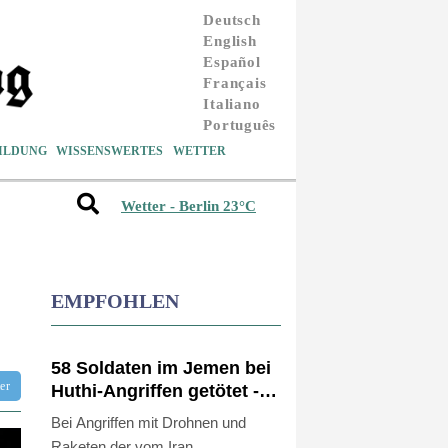
Deutsch
English
Español
Français
Italiano
Português
ILDUNG
WISSENSWERTES
WETTER
Wetter - Berlin 23°C
EMPFOHLEN
58 Soldaten im Jemen bei
tter
Huthi-Angriffen getötet -
Regierung kündigt
Bei Angriffen mit Drohnen und
Vergeltung an
Raketen der vom Iran