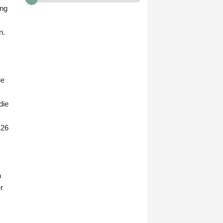
ung
n.
ie
die
126
h
r