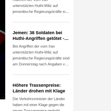
unterstützten Huthi-Miliz auf
jemenitische Regierungskräfte sind
am Donnerstag nach Angaben der
Armee mindestens 58 Menschen
getötet worden. Dutzende
Jemen: 38 Soldaten bei
Menschen seien zudem verletzt
Huthi-Angriffen getötet -
worden, erfuhr die
Regierung kündigt
Bei Angriffen der vom Iran
Nachrichtenagentur AFP aus
Vergeltung an
unterstützten Huthi-Miliz auf
Armeekreisen. Es handelt sich um
jemenitische Regierungskräfte sind
den Angriff mit den meisten
am Donnerstag nach Angaben von
Todesopfern seit vier Jahren. Die
Medizinern mindestens 38
Huthis reklamierten die Attacke für
Soldaten getötet worden. Wie es
sich. Die jemenitische Regierung
weiter hieß, wurden mindestens 29
kündigte Vergeltung an.
Höhere Trassenpreise:
weitere Menschen verletzt. Es
Länder drohen mit Klage
handelt sich um den
Die Verkehrsminister der Länder
folgenschwersten Angriff mit den
haben mit einer Klage gegen die
meisten Todesopfern seit vier
neuen Trassenpreise gedroht,