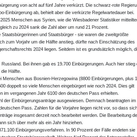
bürgerung von acht auf fünf Jahre verkürzt. Die schwarz-rote Regier
o-Einbürgerung ab, behielt aber die verkürzte Regelwartedauer bei.
n 2025 Menschen aus Syrien, wie die Wiesbadener Statistiker mitteilte
gleich zu 2024 sank die Zahl aber um rund 21 Prozent.
 Staatsbürgerinnen und Staatsbürger - sie waren die zweitgrößte
ch zum Vorjahr um die Hälfte anstieg, dürfte nach Einschätzung des
schaftsrechts 2024 liegen. Seitdem ist es grundsätzlich möglich, d
 Russland. Bei ihnen gab es 19.700 Einbürgerungen. Auch hier stieg 
die Hälfte.
bei Menschen aus Bosnien-Herzegowina (8800 Einbürgerungen, plus 
0 doppelt so viele Menschen eingebürgert wie noch 2024. Dies gilt
en im vergangenen Jahr 6100 den deutschen Pass erhielten.
Zahl der Einbürgerungsanträge ausgewiesen. Demnach beantragten im
tschen Pass. Zahlen für die Vorjahre liegen nicht vor, so dass sic
anträge insgesamt derzeit noch bearbeitet werden. Die Bearbeitung de
nn sich über mehr als ein Jahr hinziehen.
371.100 Einbürgerungsverfahren. In 90 Prozent der Fälle endeten sie