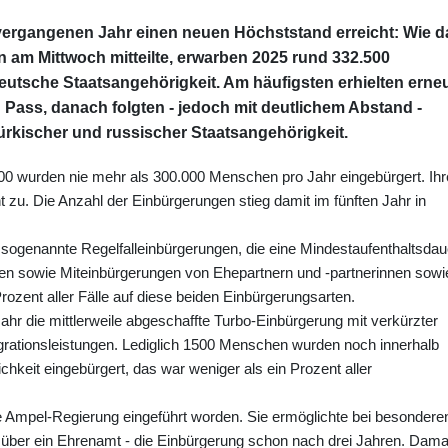
vergangenen Jahr einen neuen Höchststand erreicht: Wie d
 am Mittwoch mitteilte, erwarben 2025 rund 332.500
utsche Staatsangehörigkeit. Am häufigsten erhielten erne
ass, danach folgten - jedoch mit deutlichem Abstand -
rkischer und russischer Staatsangehörigkeit.
2000 wurden nie mehr als 300.000 Menschen pro Jahr eingebürgert. Ihr
zu. Die Anzahl der Einbürgerungen stieg damit im fünften Jahr in
sogenannte Regelfalleinbürgerungen, die eine Mindestaufenthaltsdau
zen sowie Miteinbürgerungen von Ehepartnern und -partnerinnen sowi
rozent aller Fälle auf diese beiden Einbürgerungsarten.
ahr die mittlerweile abgeschaffte Turbo-Einbürgerung mit verkürzter
grationsleistungen. Lediglich 1500 Menschen wurden noch innerhalb
hkeit eingebürgert, das war weniger als ein Prozent aller
 Ampel-Regierung eingeführt worden. Sie ermöglichte bei besondere
r über ein Ehrenamt - die Einbürgerung schon nach drei Jahren. Dama