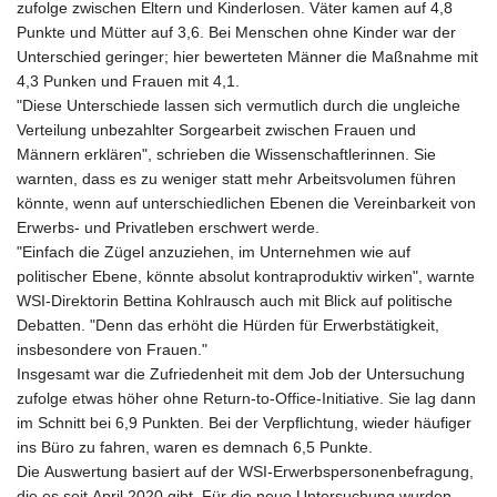
zufolge zwischen Eltern und Kinderlosen. Väter kamen auf 4,8
Punkte und Mütter auf 3,6. Bei Menschen ohne Kinder war der
Unterschied geringer; hier bewerteten Männer die Maßnahme mit
4,3 Punken und Frauen mit 4,1.
"Diese Unterschiede lassen sich vermutlich durch die ungleiche
Verteilung unbezahlter Sorgearbeit zwischen Frauen und
Männern erklären", schrieben die Wissenschaftlerinnen. Sie
warnten, dass es zu weniger statt mehr Arbeitsvolumen führen
könnte, wenn auf unterschiedlichen Ebenen die Vereinbarkeit von
Erwerbs- und Privatleben erschwert werde.
"Einfach die Zügel anzuziehen, im Unternehmen wie auf
politischer Ebene, könnte absolut kontraproduktiv wirken", warnte
WSI-Direktorin Bettina Kohlrausch auch mit Blick auf politische
Debatten. "Denn das erhöht die Hürden für Erwerbstätigkeit,
insbesondere von Frauen."
Insgesamt war die Zufriedenheit mit dem Job der Untersuchung
zufolge etwas höher ohne Return-to-Office-Initiative. Sie lag dann
im Schnitt bei 6,9 Punkten. Bei der Verpflichtung, wieder häufiger
ins Büro zu fahren, waren es demnach 6,5 Punkte.
Die Auswertung basiert auf der WSI-Erwerbspersonenbefragung,
die es seit April 2020 gibt. Für die neue Untersuchung wurden