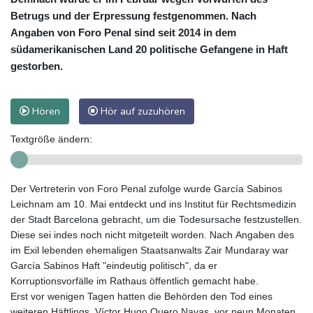
Betrugs und der Erpressung festgenommen. Nach
Angaben von Foro Penal sind seit 2014 in dem
südamerikanischen Land 20 politische Gefangene in Haft
gestorben.
Hören
Hör auf zuzuhören
Textgröße ändern:
Der Vertreterin von Foro Penal zufolge wurde García Sabinos
Leichnam am 10. Mai entdeckt und ins Institut für Rechtsmedizin
der Stadt Barcelona gebracht, um die Todesursache festzustellen.
Diese sei indes noch nicht mitgeteilt worden. Nach Angaben des
im Exil lebenden ehemaligen Staatsanwalts Zair Mundaray war
García Sabinos Haft "eindeutig politisch", da er
Korruptionsvorfälle im Rathaus öffentlich gemacht habe.
Erst vor wenigen Tagen hatten die Behörden den Tod eines
weiteren Häftlings, Víctor Hugo Quero Navas, vor neun Monaten