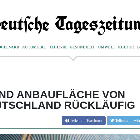
OULEVARD
AUTOMOBIL
TECHNIK
GESUNDHEIT
UMWELT
KULTUR
B
ND ANBAUFLÄCHE VON
UTSCHLAND RÜCKLÄUFIG
Teilen
auf Facebook
Teilen
auf Twi