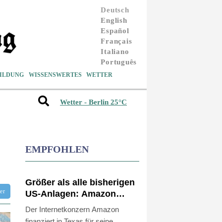
Deutsch
English
Español
Français
Italiano
Português
ILDUNG
WISSENSWERTES
WETTER
Wetter - Berlin 25°C
EMPFOHLEN
Größer als alle bisherigen
tter
US-Anlagen: Amazon
finanziert für
Der Internetkonzern Amazon
Rechenzentren riesiges
finanziert in Texas für seine