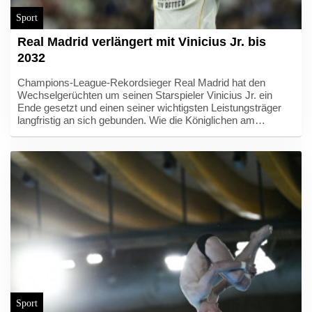
Sport
Real Madrid verlängert mit Vinicius Jr. bis
2032
Champions-League-Rekordsieger Real Madrid hat den
Wechselgerüchten um seinen Starspieler Vinicius Jr. ein
Ende gesetzt und einen seiner wichtigsten Leistungsträger
langfristig an sich gebunden. Wie die Königlichen am
Donnerstagabend mitteilten, unterschrieb der 26-jährige
Brasilianer einen neuen Vertrag bis zum 30. Juni 2032.
Zuletzt war Vinicius Jr. mit dem englischen Meister FC
Arsenal in Verbindung gebracht worden.
Sport