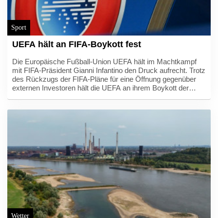
Sport
UEFA hält an FIFA-Boykott fest
Die Europäische Fußball-Union UEFA hält im Machtkampf
mit FIFA-Präsident Gianni Infantino den Druck aufrecht. Trotz
des Rückzugs der FIFA-Pläne für eine Öffnung gegenüber
externen Investoren hält die UEFA an ihrem Boykott der
Wettbewerbe des Weltverbandes fest. Das geht aus einer
UEFA-Erklärung auf SID-Anfrage vom Donnerstag hervor.
Zudem bekräftigte die UEFA, sie habe das Vertrauen in
Infantino verloren.
Wetter