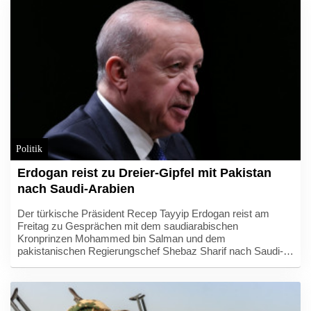
ausländische Frauen als Touristinnen "getarnt" bewusst zum
Entbinden in die USA, damit ihr Kind die US-
Staatsbürgerschaft erhält. Dies werde nun nicht mehr
möglich sein.
Politik
Erdogan reist zu Dreier-Gipfel mit Pakistan
nach Saudi-Arabien
Der türkische Präsident Recep Tayyip Erdogan reist am
Freitag zu Gesprächen mit dem saudiarabischen
Kronprinzen Mohammed bin Salman und dem
pakistanischen Regierungschef Shebaz Sharif nach Saudi-
Arabien. Bei dem eintägigen Arbeitsbesuch werde Erdogan
mit beiden Regierungschefs zusammentreffen, teilte der
Kommunikationsdirektor des türkischen Präsidentenamts,
Burhanettin Duran, am Donnerstagabend im Onlinedienst X