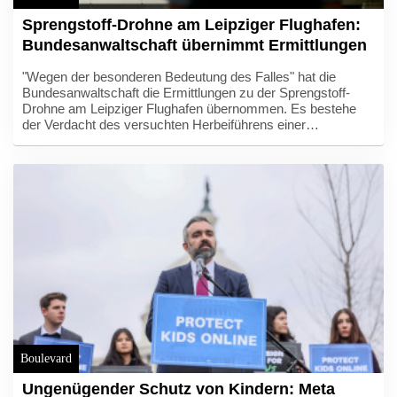
Sprengstoff-Drohne am Leipziger Flughafen:
Bundesanwaltschaft übernimmt Ermittlungen
"Wegen der besonderen Bedeutung des Falles" hat die
Bundesanwaltschaft die Ermittlungen zu der Sprengstoff-
Drohne am Leipziger Flughafen übernommen. Es bestehe
der Verdacht des versuchten Herbeiführens einer
Sprengstoffexplosion und des gefährlichen Eingriffs in den
Luftverkehr, erklärte der Generalbundesanwalt am
Donnerstagabend in Karlsruhe. Die FDP-
Verteidigungsexpertin Marie-Agnes Strack-Zimmermann sah
derweil Russland hinter dem Vorfall, der zu einer Diskussion
über die Zuständigkeiten bei der Drohnen-Abwehr führte.
Boulevard
Ungenügender Schutz von Kindern: Meta