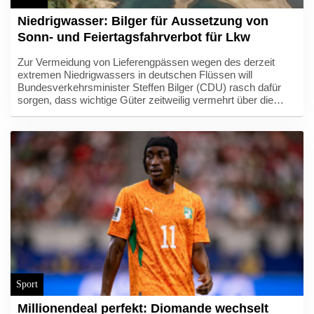
Niedrigwasser: Bilger für Aussetzung von
Sonn- und Feiertagsfahrverbot für Lkw
Zur Vermeidung von Lieferengpässen wegen des derzeit
extremen Niedrigwassers in deutschen Flüssen will
Bundesverkehrsminister Steffen Bilger (CDU) rasch dafür
sorgen, dass wichtige Güter zeitweilig vermehrt über die
Straße transportiert werden können. Angesichts der aktuellen
Situation gehe es auch um "kurzfristige Maßnahmen wie die
Aussetzung des Sonn- und Feiertagsfahrverbots für Lkw",
sagte Bilger am Donnerstag nach einem Spitzengespräch
mit Wirtschaftsvertretern in Bonn. Er werde "sehr kurzfristig
mit den Länderverkehrsministern darüber sprechen".
Sport
Millionendeal perfekt: Diomande wechselt