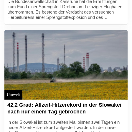
Die Bundesanwaltschaft in Karlsruhe hat die Ermittlungen
zum Fund einer Sprengstoff-Drohne am Leipziger Flughafen
übernommen. Es bestehe der Verdacht des versuchten
Herbeiführens einer Sprengstoffexplosion und des
gefährlichen Eingriffs in den Luftverkehr, erklärte die
Bundesanwaltschaft am Donnerstagabend. Die Behörde
habe die Ermittlungen "wegen der besonderen Bedeutung
des Falles" von der Generalstaatsanwaltschaft Dresden
übernommen.
Umwelt
42,2 Grad: Allzeit-Hitzerekord in der Slowakei
nach nur einem Tag gebrochen
In der Slowakei ist zum zweiten Mal binnen zwei Tagen ein
neuer Allzeit-Hitzerekord aufgestellt worden. In der unweit