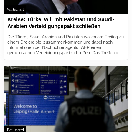
Wirtschaft
Kreise: Türkei will mit Pakistan und Saudi-
Arabien Verteidigungspakt schließen
Die Türkei, Saudi-Arabien und Pakistan wollen am Freitag zu
einem Dreiergipfel zusammenkommen und dabei nach
Informationen der Nachrichtenagentur AFP einen
gemeinsamen Verteidigungspakt schließen. Das Treffen des
türkischen Präsidenten Recep Tayyip Erdogan mit dem
saudiarabischen Kronprinzen Mohammed bin Salman und
dem pakistanischen Regierungschef Shebaz Sharif soll
offiziellen Angaben zufolge in Dschiddah stattfinden. Dabei
solle der Verteidigungspakt unterschrieben werden, erfuhr die
Nachrichtenagentur AFP am Morgen aus saudiarabischen
Militär- und Regierungskreisen.
Boulevard