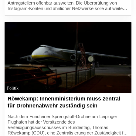
Antragstellern offenbar ausweiten. Die Überprüfung von
Instagram-Konten und ähnlicher Netzwerke solle auf weitere
Visa-Kategorien ausgedehnt werden, unter anderem auf
ausländische Journalisten, berichtete "The Daily Signal". Die
Sprecherin des Weißen Hauses, Karoline Leavitt, teilte am
Donnerstag auf ihrem X-Konto den entsprechenden Artikel -
ohne ihn explizit zu bestätigen.
Politik
Röwekamp: Innenministerium muss zentral
für Drohnenabwehr zuständig sein
Nach dem Fund einer Sprengstoff-Drohne am Leipziger
Flughafen hat der Vorsitzende des
Verteidigungsausschusses im Bundestag, Thomas
Röwekamp (CDU), eine Zentralisierung der Zuständigkeit für