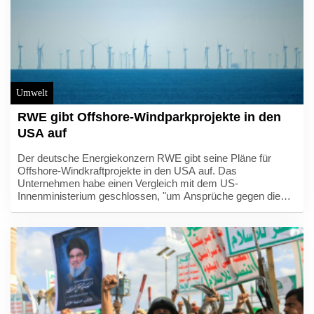
Umwelt
RWE gibt Offshore-Windparkprojekte in den
USA auf
Der deutsche Energiekonzern RWE gibt seine Pläne für
Offshore-Windkraftprojekte in den USA auf. Das
Unternehmen habe einen Vergleich mit dem US-
Innenministerium geschlossen, "um Ansprüche gegen die
US-Regierung beizulegen und ihre Offshore-Wind-Pachten
vor den Küsten von New York, Kalifornien und Louisiana
zurückzugeben", erklärte der Konzern mit Sitz in Essen am
Donnerstag. Für diese Projekte sei "in den USA auf
absehbare Zeit keine Genehmigungsfähigkeit gegeben".