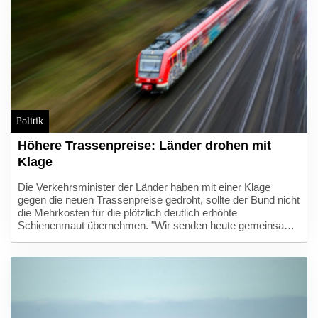
Politik
Höhere Trassenpreise: Länder drohen mit
Klage
Die Verkehrsminister der Länder haben mit einer Klage
gegen die neuen Trassenpreise gedroht, sollte der Bund nicht
die Mehrkosten für die plötzlich deutlich erhöhte
Schienenmaut übernehmen. "Wir senden heute gemeinsam
ein Signal der Geschlossenheit: Die massiven
Trassenpreissteigerungen sind so nicht akzeptabel", erklärte
Bayerns Verkehrsminister Christian Bernreiter nach einer
digitalen Verkehrsministerkonferenz. "Da der Bund bisher
nicht bereit ist, die Mehrkosten auszugleichen, sind die
Länder bei weiterer Weigerung des Bundes gezwungen zu
klagen."