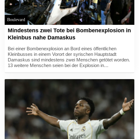
Boulevard
Mindestens zwei Tote bei Bombenexplosion in
Kleinbus nahe Damaskus
Bei einer Bombenexplosion an Bord eines öffentlichen
Kleinbusses in einem Vorort der syrischen Hauptstadt
Damaskus sind mindestens zwei Menschen getötet worden.
13 weitere Menschen seien bei der Explosion in
Dscharamana verletzt worden, berichtete die amtliche
Nachrichtenagentur Sana am Donnerstagabend unter
Berufung auf das Gesundheitsministerium. In der Gegend
leben vor allem Drusen und Christen.