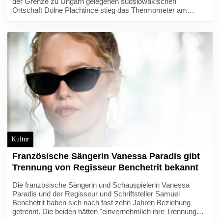
der Grenze zu Ungarn gelegenen südslowakischen
Ortschaft Dolne Plachtince stieg das Thermometer am
Donnerstag auf 42,2 Grad, wie der nationale Wetterdienst
erklärte. Das war die höchste Temperatur seit Beginn der
Aufzeichnungen in dem Land.
Kultur
Französische Sängerin Vanessa Paradis gibt
Trennung von Regisseur Benchetrit bekannt
Die französische Sängerin und Schauspielerin Vanessa
Paradis und der Regisseur und Schriftsteller Samuel
Benchetrit haben sich nach fast zehn Jahren Beziehung
getrennt. Die beiden hätten "einvernehmlich ihre Trennung