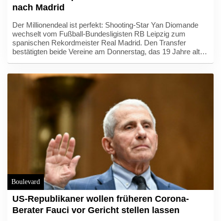
nach Madrid
Der Millionendeal ist perfekt: Shooting-Star Yan Diomande
wechselt vom Fußball-Bundesligisten RB Leipzig zum
spanischen Rekordmeister Real Madrid. Den Transfer
bestätigten beide Vereine am Donnerstag, das 19 Jahre alte
Offensivjuwel unterschrieb bei den Königlichen einen Vertrag
bis 2033. Laut Medienberichten zahlt Real 125 Millionen Euro
als feste Ablöse an RB, mit Boni könnte sich die Summe auf
140 Millionen Euro erhöhen.
Boulevard
US-Republikaner wollen früheren Corona-
Berater Fauci vor Gericht stellen lassen