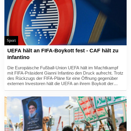
Sport
UEFA hält an FIFA-Boykott fest - CAF hält zu
Infantino
Die Europäische Fußball-Union UEFA hält im Machtkampf
mit FIFA-Präsident Gianni Infantino den Druck aufrecht. Trotz
des Rückzugs der FIFA-Pläne für eine Öffnung gegenüber
externen Investoren hält die UEFA an ihrem Boykott der
Wettbewerbe des Weltverbandes fest. Das geht aus einer
UEFA-Erklärung auf SID-Anfrage vom Donnerstag hervor.
Zudem bekräftigte die UEFA, sie habe das Vertrauen in
Infantino verloren. Auch der südamerikanische Verband
CONMEBOL äußerte sich erstmals seit Bekanntwerden der
Privatisierungspläne kritisch über das Gebaren des FIFA-
Präsidenten.