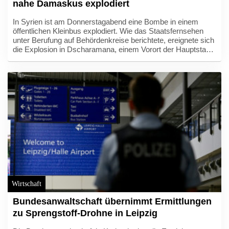
nahe Damaskus explodiert
In Syrien ist am Donnerstagabend eine Bombe in einem
öffentlichen Kleinbus explodiert. Wie das Staatsfernsehen
unter Berufung auf Behördenkreise berichtete, ereignete sich
die Explosion in Dscharamana, einem Vorort der Hauptstadt
Damaskus. Mehrere Krankenwagen fuhren zum Ort der
Explosion, berichtete ein Fotograf der Nachrichtenagentur
AFP. Eine Hauptverkehrsstraße wurde für den Verkehr
gesperrt.
Wirtschaft
Bundesanwaltschaft übernimmt Ermittlungen
zu Sprengstoff-Drohne in Leipzig