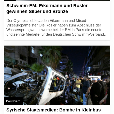
Schwimm-EM: Eikermann und Rösler
gewinnen Silber und Bronze
Der Olympiasiebte Jaden Eikermann und Mixed-
Vizeeuropameister Ole Rösler haben zum Abschluss der
Wassersprungwettbewerbe bei der EM in Paris die neunte
und zehnte Medaille für den Deutschen Schwimm-Verband
(DSV) gewonnen. Im Einzelfinale vom Turm am Donnerstag
sprang der 21-jährige Eikermann, im Synchronfinale mit Luis
Avila Sanchez Fünfter und mit dem Team Siebter, mit 513,05
Punkten zu Silber.
Boulevard
Syrische Staatsmedien: Bombe in Kleinbus