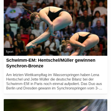
sechsten Platz. Antonia Niedermaier (Team
Canyon//SRAM/+0:28 Minuten) kam im Weißen Trikot als
14. mit den Favoriten an.
Sport
Schwimm-EM: Hentschel/Müller gewinnen
Synchron-Bronze
Am letzten Wettkampftag im Wasserspringen haben Lena
Hentschel und Jette Müller die deutsche Bilanz bei der
Schwimm-EM in Paris noch einmal aufpoliert. Das Duo aus
Berlin und Dresden gewann im Synchronspringen vom 3-m-
Brett mit 274,59 Punkten Bronze - und bescherte dem
deutschen Schwimm-Verband (DSV) die achte Medaille im
Centre Aquatique Olympique am Stade de France.