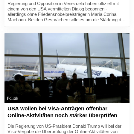
Regierung und Opposition in Venezuela haben offiziell mit
einem von den USA vermittelten Dialog begonnen -
allerdings ohne Friedensnobelpreisträgerin María Corina
Machado. Bei den Gesprächen solle es um die Stärkung der
Demokratie und die Garantie politischer Rechte gehen, hieß
es am Donnerstag beim Zusammentreffen beider Seiten.
Zudem solle gemeinsam über das weitere Vorgehen nach
dem schweren Doppel-Erdbeben gehen, bei dem Ende Juni
mehr als 6000 Menschen getötet wurden.
Politik
USA wollen bei Visa-Anträgen offenbar
Online-Aktivitäten noch stärker überprüfen
Die Regierung von US-Präsident Donald Trump will bei der
Visa-Vergabe die Überprüfung der Online-Aktivitäten von