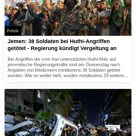
Politik
Jemen: 38 Soldaten bei Huthi-Angriffen
getötet - Regierung kündigt Vergeltung an
Bei Angriffen der vom Iran unterstützten Huthi-Miliz auf
jemenitische Regierungskräfte sind am Donnerstag nach
Angaben von Medizinern mindestens 38 Soldaten getötet
worden. Wie es weiter hieß, wurden mindestens 29 weitere
Menschen verletzt. Es handelt sich um den
folgenschwersten Angriff mit den meisten Todesopfern seit
vier Jahren. Die Huthis reklamierten die Angriffe für sich. Die
jemenitische Regierung kündigte Vergeltung an.