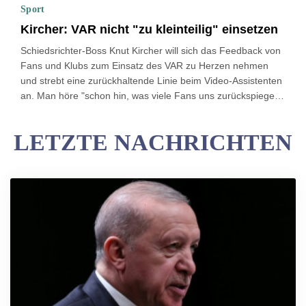
das Team von Top-Talent Paul Seixas (19) bei der Tour du
Sport
Limousin (18.– 21. August) starten.
Kircher: VAR nicht "zu kleinteilig" einsetzen
Schiedsrichter-Boss Knut Kircher will sich das Feedback von
Fans und Klubs zum Einsatz des VAR zu Herzen nehmen
und strebt eine zurückhaltende Linie beim Video-Assistenten
an. Man höre "schon hin, was viele Fans uns zurückspiegeln
und auch Klubverantwortliche uns zurückmelden: dass wir
idealerweise nicht zu kleinteilig werden, nicht zu
LETZTE NACHRICHTEN
mikroskopisch, um dem Fußball ein Stück weit wieder das
zurückzugeben, was ihn ausmacht: Spontaneität", sagte
Kircher im Interview mit RTL/Sky.