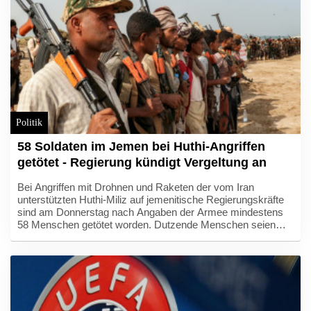
mit. Riad bestätigte ein Gipfeltreffen in Dschiddah am Freitag.
Politik
58 Soldaten im Jemen bei Huthi-Angriffen
getötet - Regierung kündigt Vergeltung an
Bei Angriffen mit Drohnen und Raketen der vom Iran
unterstützten Huthi-Miliz auf jemenitische Regierungskräfte
sind am Donnerstag nach Angaben der Armee mindestens
58 Menschen getötet worden. Dutzende Menschen seien
zudem verletzt worden, erfuhr die Nachrichtenagentur AFP
aus Armeekreisen. Es handelt sich um den Angriff mit den
meisten Todesopfern seit vier Jahren. Die Huthis
reklamierten die Attacke für sich. Die jemenitische Regierung
kündigte Vergeltung an.