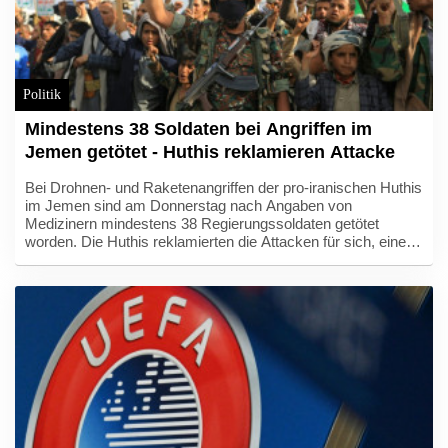
Politik
Mindestens 38 Soldaten bei Angriffen im
Jemen getötet - Huthis reklamieren Attacke
Bei Drohnen- und Raketenangriffen der pro-iranischen Huthis
im Jemen sind am Donnerstag nach Angaben von
Medizinern mindestens 38 Regierungssoldaten getötet
worden. Die Huthis reklamierten die Attacken für sich, einem
jemenitischen Militärvertreter zufolge richteten sie sich gegen
Armeelager im Zentrum des Landes und nahe der Grenze zu
Saudi-Arabien.