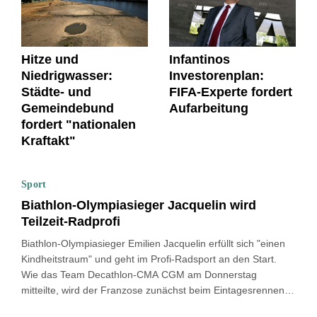
Hitze und
Infantinos
Niedrigwasser:
Investorenplan:
Städte- und
FIFA-Experte fordert
Gemeindebund
Aufarbeitung
fordert "nationalen
Kraftakt"
Sport
Biathlon-Olympiasieger Jacquelin wird
Teilzeit-Radprofi
Biathlon-Olympiasieger Emilien Jacquelin erfüllt sich "einen
Kindheitstraum" und geht im Profi-Radsport an den Start.
Wie das Team Decathlon-CMA CGM am Donnerstag
mitteilte, wird der Franzose zunächst beim Eintagesrennen
Polynormande (16. August) antreten. Im Anschluss soll er für