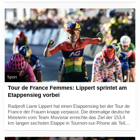
bekannt gegeben", würden sich aber weiterhin "mit Respekt
und Zuneigung begegnen", teilte Paradis' Agent am
Donnerstag in einer Erklärung mit. Paradis und Benchetrit
hatten am 30. Juni 2018 geheiratet.
Sport
Tour de France Femmes: Lippert sprintet am
Etappensieg vorbei
Radprofi Liane Lippert hat einen Etappensieg bei der Tour de
France der Frauen knapp verpasst. Die dreimalige deutsche
Meisterin vom Team Movistar erreichte das Ziel der 153,4
km langen sechsten Etappe in Tournon-sur-Rhone als Teil
einer Fluchtgruppe, war im kräftezehrenden Sprint um den
Tagessieg aber chancenlos. Beim Erfolg von Kim Le Court-
Pienaar (Mauritius/AG Insurance-Soudal) belegte Lippert den