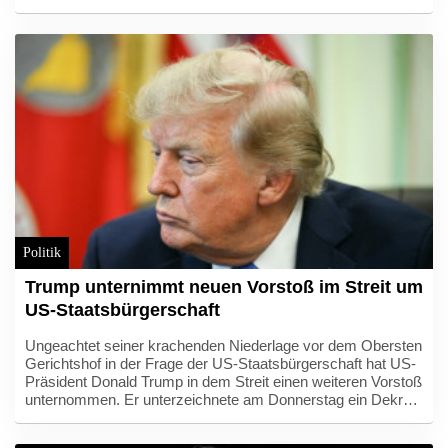
die Drohnen-Abwehr beim Bundesinnenministerium
gefordert. Die bisher zu Leipzig vorliegenden Erkenntnisse
"bestätigen die Dringlichkeit, auf die Bedrohung ziviler
Infrastruktur durch Drohnen schnell neue Antworten zu
finden", sagte er dem Redaktionsnetzwerk Deutschland
(Freitagsausgaben). "Wir brauchen eine zentrale
Zuständigkeit statt einer Vielzahl föderaler
Luftsicherheitsbehörden."
Politik
Trump unternimmt neuen Vorstoß im Streit um
US-Staatsbürgerschaft
Ungeachtet seiner krachenden Niederlage vor dem Obersten
Gerichtshof in der Frage der US-Staatsbürgerschaft hat US-
Präsident Donald Trump in dem Streit einen weiteren Vorstoß
unternommen. Er unterzeichnete am Donnerstag ein Dekret,
mit dem der sogenannte "Geburtstourismus" verhindert
werden soll. Seinen Angaben zufolge kommen unzählige